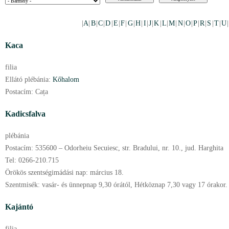
|
A
|
B
|
C
|
D
|
E
|
F
|
G
|
H
|
I
|
J
|
K
|
L
|
M
|
N
|
O
|
P
|
R
|
S
|
T
|
U
Kaca
filia
Ellátó plébánia:
Kőhalom
Postacím:
Cața
Kadicsfalva
plébánia
Postacím:
535600 – Odorheiu Secuiesc, str. Bradului, nr. 10., jud. Harghita
Tel:
0266-210.715
Örökös szentségimádási nap:
március
18.
Szentmisék:
vasár- és ünnepnap 9,30 órától, Hétköznap 7,30 vagy 17 órakor.
Kajántó
filia