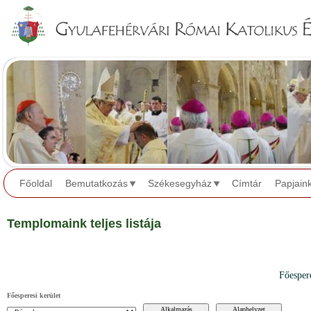
Jump to navigation
Főoldal
Bemutatkozás
Székesegyház
Címtár
Papjain
Templomaink teljes listája
Főesper
Főesperesi kerület