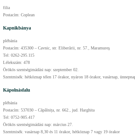
filia
Postacím:
Coplean
Kapnikbánya
plébánia
Postacím:
435300 – Cavnic, str. Eliberării, nr. 57., Maramureş
Tel:
0262-295.115
Lélekszám:
478
Örökös szentségimádási nap:
szeptember
02.
Szentmisék:
hétköznap télen 17 órakor, nyáron 18 órakor, vasárnap, ünnepn
Kápolnásfalu
plébánia
Postacím:
537030 – Căpâlnița, nr. 662., jud. Harghita
Tel:
0752-905.417
Örökös szentségimádási nap:
március
27.
Szentmisék:
vasárnap 8,30 és 11 órakor, hétköznap 7 vagy 19 órakor