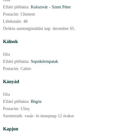
Ellátó plébánia:
Kolozsvár - Szent Péter
Postacím:
Chinteni
Lélekszám:
48
Örökös szentségimádási nap:
december
05.
Kálnok
filia
Ellátó plébánia:
Sepsikőröspatak
Postacím:
Calnic
Kányád
filia
Ellátó plébánia:
Bögöz
Postacím:
Ulieș
Szentmisék:
vasár- és ünnepnap 12 órakor
Kapjon