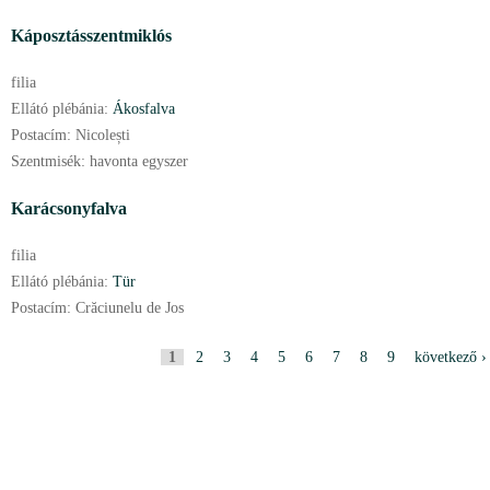
Káposztásszentmiklós
filia
Ellátó plébánia:
Ákosfalva
Postacím:
Nicolești
Szentmisék:
havonta egyszer
Karácsonyfalva
filia
Ellátó plébánia:
Tür
Postacím:
Crăciunelu de Jos
O
1
2
3
4
5
6
7
8
9
következő ›
l
d
a
l
a
k