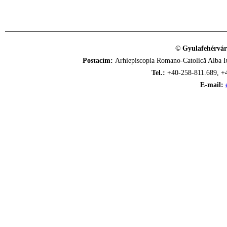
© Gyulafehérvár
Postacím:
Arhiepiscopia Romano-Catolică Alba Iu
Tel.:
+40-258-811.689, +
E-mail: