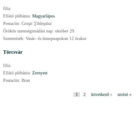
filia
Ellátó plébánia:
Magyarlápos
Postacím:
Groşii Ţibleşului
Örökös szentségimádási nap:
október
29.
Szentmisék:
Vasár- és ünnepnapokon 12 órakor
Törcsvár
filia
Ellátó plébánia:
Zernyest
Postacím:
Bran
O
1
2
következő ›
utolsó »
l
d
a
l
a
k