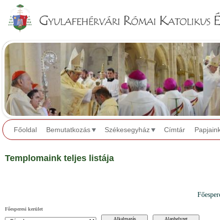
Jump to navigation
Főoldal
Bemutatkozás
Székesegyház
Címtár
Papjain
Templomaink teljes listája
Főesper
Főesperesi kerület