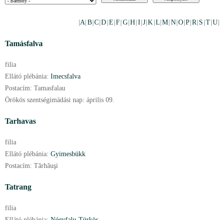
|
A
|
B
|
C
|
D
|
E
|
F
|
G
|
H
|
I
|
J
|
K
|
L
|
M
|
N
|
O
|
P
|
R
|
S
|
T
|
U
Tamásfalva
filia
Ellátó plébánia:
Imecsfalva
Postacím:
Tamasfalau
Örökös szentségimádási nap:
április
09.
Tarhavas
filia
Ellátó plébánia:
Gyimesbükk
Postacím:
Tărhăuşi
Tatrang
filia
Ellátó plébánia:
Négyfalu-Türkös