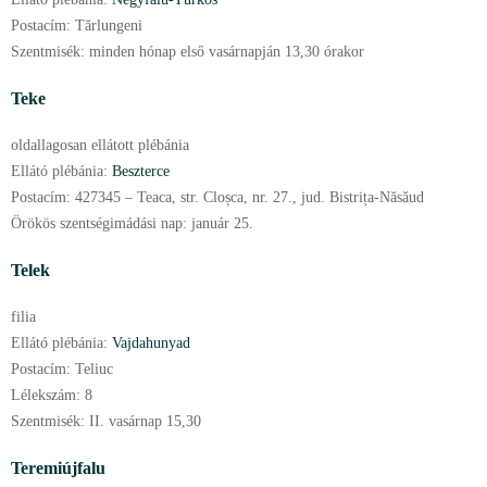
Postacím:
Tărlungeni
Szentmisék:
minden hónap első vasárnapján 13,30 órakor
Teke
oldallagosan ellátott plébánia
Ellátó plébánia:
Beszterce
Postacím:
427345 – Teaca, str. Cloșca, nr. 27., jud. Bistrița-Năsăud
Örökös szentségimádási nap:
január
25.
Telek
filia
Ellátó plébánia:
Vajdahunyad
Postacím:
Teliuc
Lélekszám:
8
Szentmisék:
II. vasárnap 15,30
Teremiújfalu