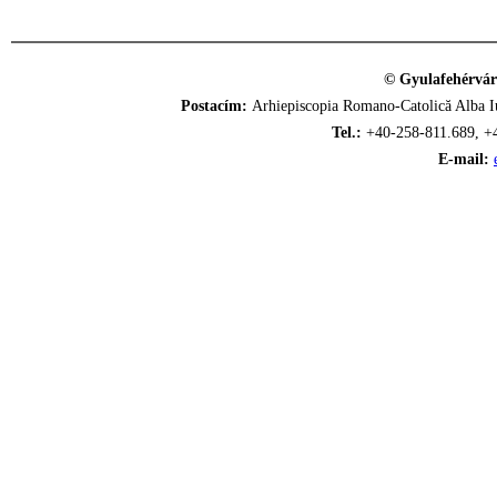
© Gyulafehérvár
Postacím:
Arhiepiscopia Romano-Catolică Alba Iu
Tel.:
+40-258-811.689, +
E-mail: