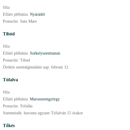
filia
Ellátó plébánia:
Nyárádtő
Postacím:
Satu Mare
Tibód
filia
Ellátó plébánia:
Székelyszenttamás
Postacím:
Tibod
Örökös szentségimádási nap:
február
12.
Tófalva
filia
Ellátó plébánia:
Marosszentgyörgy
Postacím:
Tofalău
Szentmisék:
havonta egyszer Tófalván 15 órakor
Tőkés