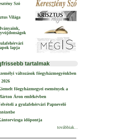
esztény Szó
ztus Világa
dványaink,
yvújdonságok
ulafehérvári
papok lapja
gfrissebb tartalmak
Személyi változások főegyházmegyénkben
 2026
Kiemelt főegyházmegyei események a
Márton Áron emlékévben
elvételi a gyulafehérvári Papnevelő
ntézetbe
ántorvizsga időpontja
továbbiak...