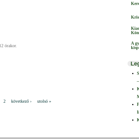
Ker
Kris
Kia
Kön
A gy
12 órakor.
kis
Le
–
2
következő ›
utolsó »
F
I
K