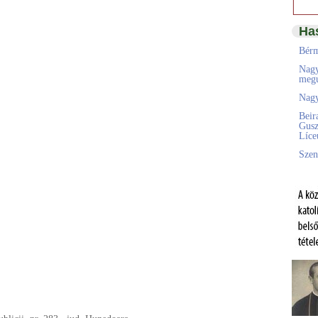
Ha
Bérm
Nagy
megú
Nagy
Beir
Gusz
Líc
Szen