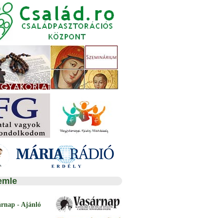
emle
árnap - Ajánló