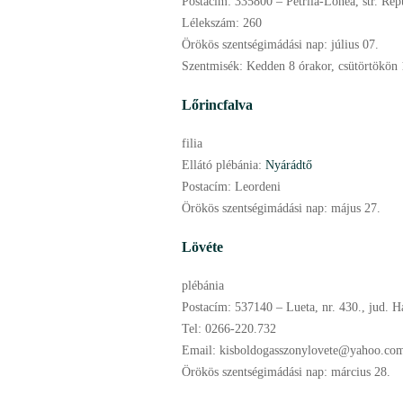
Postacím:
335800 – Petrila-Lonea, str. Repu
Lélekszám:
260
Örökös szentségimádási nap:
július
07.
Szentmisék:
Kedden 8 órakor, csütörtökön 1
Lőrincfalva
filia
Ellátó plébánia:
Nyárádtő
Postacím:
Leordeni
Örökös szentségimádási nap:
május
27.
Lövéte
plébánia
Postacím:
537140 – Lueta, nr. 430., jud. H
Tel:
0266-220.732
Email:
kisboldogasszonylovete@yahoo.co
Örökös szentségimádási nap:
március
28.