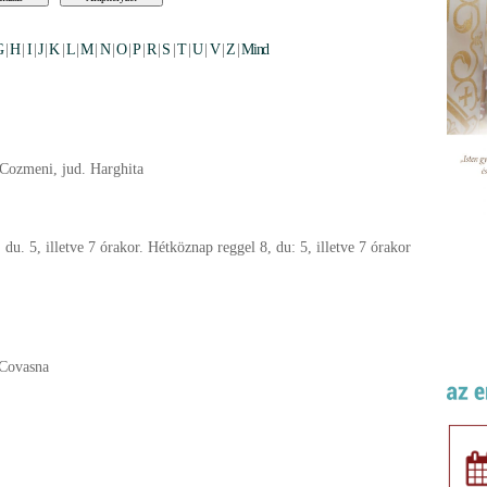
G
|
H
|
I
|
J
|
K
|
L
|
M
|
N
|
O
|
P
|
R
|
S
|
T
|
U
|
V
|
Z
|
Mind
 Cozmeni, jud. Harghita
du. 5, illetve 7 órakor. Hétköznap reggel 8, du: 5, illetve 7 órakor
 Covasna