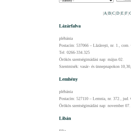
|
A
|
B
|
C
|
D
|
E
|
F
|
Lázárfalva
plébánia
Postacím:
537066 – Lăzărești, nr. 1., com.
Tel:
0266-334.325
Örökös szentségimádási nap:
május
02.
Szentmisék:
vasár- és ünnepnapokon 10,30, 
Lemhény
plébánia
Postacím:
527110 – Lemnia, nr. 372., jud.
Örökös szentségimádási nap:
november
07.
Libán
filia