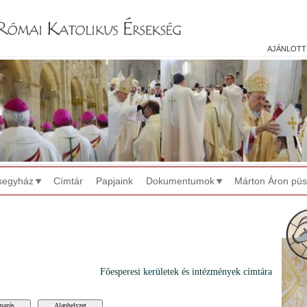
Jump to navigation
ajánlott
segyház
Címtár
Papjaink
Dokumentumok
Márton Áron pü
Főesperesi kerületek és intézmények címtára