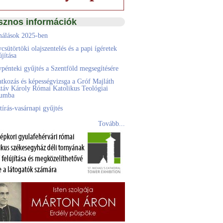
sznos információk
álások 2025-ben
csütörtöki olajszentelés és a papi ígéretek
jítása
pénteki gyűjtés a Szentföld megsegítésére
atkozás és képességvizsga a Gróf Majláth
táv Károly Római Katolikus Teológiai
eumba
tírás-vasárnapi gyűjtés
Tovább...