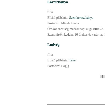
Lövétebánya
filia
Ellátó plébánia:
Szentkeresztbánya
Postacím:
Minele Lueta
Örökös szentségimádási nap:
augusztus
28.
Szentmisék:
kedden 16 órakor és vasárnap 
Ludvég
filia
Ellátó plébánia:
Teke
Postacím:
Logig
O
1
l
d
a
l
a
k