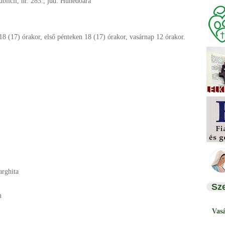
blicii, nr. 283., jud. Hunedoara
8 (17) órakor, első pénteken 18 (17) órakor, vasárnap 12 órakor.
arghita
Sz
m
Vas