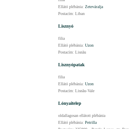
Ellátó plébánia:
Zeteváralja
Postacím:
Liban
Lisznyó
filia
Ellátó plébánia:
Uzon
Postacím:
Lisnău
Lisznyópatak
filia
Ellátó plébánia:
Uzon
Postacím:
Lisnău-Vale
Lónyaitelep
oldallagosan ellátott plébánia
Ellátó plébánia:
Petrilla