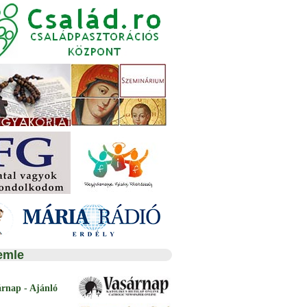
emle
árnap - Ajánló