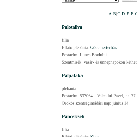
|
A
|
B
|
C
|
D
|
E
|
F
|
Palotailva
filia
Ellátó plébánia:
Gödemesterháza
Postacím:
Lunca Bradului
Szentmisék:
vasár- és ünnepnapokon kéthet
Pálpataka
plébánia
Postacím:
537064 – Valea lui Pavel, nr. 77
Örökös szentségimádási nap:
június
14.
Páncélcseh
filia
Ellátó plébánia:
Kide