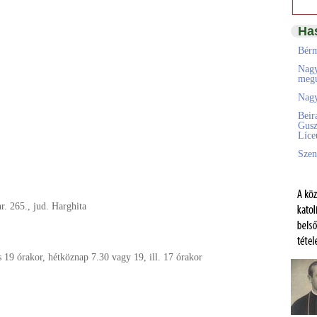
Ha
Bérm
Nagy
megú
Nagy
Beir
Gusz
Líc
Szen
nr. 265., jud. Harghita
 19 órakor, hétköznap 7.30 vagy 19, ill. 17 órakor