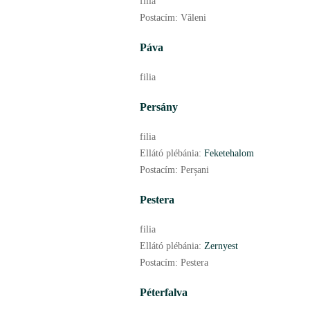
filia
Postacím:
Văleni
Páva
filia
Persány
filia
Ellátó plébánia:
Feketehalom
Postacím:
Perșani
Pestera
filia
Ellátó plébánia:
Zernyest
Postacím:
Pestera
Péterfalva