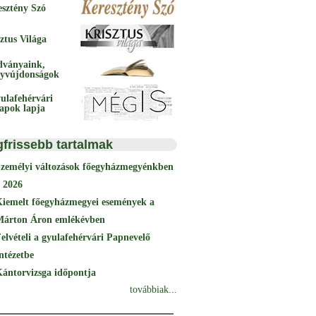
esztény Szó
ztus Világa
dványaink,
yvújdonságok
ulafehérvári
papok lapja
gfrissebb tartalmak
Személyi változások főegyházmegyénkben
 2026
Kiemelt főegyházmegyei események a
Márton Áron emlékévben
elvételi a gyulafehérvári Papnevelő
ntézetbe
ántorvizsga időpontja
továbbiak...