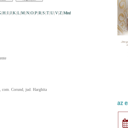
G
|
H
|
I
|
J
|
K
|
L
|
M
|
N
|
O
|
P
|
R
|
S
|
T
|
U
|
V
|
Z
|
Mind
ente
., com. Corund, jud. Harghita