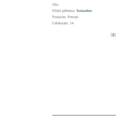
filia
Ellátó plébánia:
Szászsebes
Postacím:
Petrești
Lélekszám:
14
O
1
l
d
a
l
a
k