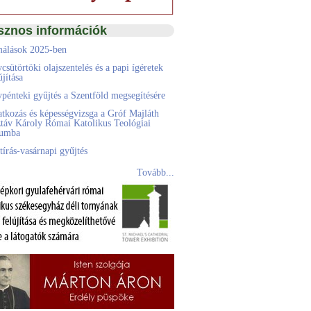
sznos információk
álások 2025-ben
csütörtöki olajszentelés és a papi ígéretek
jítása
pénteki gyűjtés a Szentföld megsegítésére
atkozás és képességvizsga a Gróf Majláth
táv Károly Római Katolikus Teológiai
eumba
tírás-vasárnapi gyűjtés
Tovább...