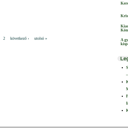
Ker
Kris
Kia
Kön
2
következő ›
utolsó »
A gy
kis
Le
–
F
I
K