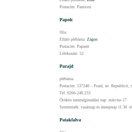
Postacím:
Panticeu
Papolc
filia
Ellátó plébánia:
Zágon
Postacím:
Papauti
Lélekszám:
52
Parajd
plébánia
Postacím:
537240 – Praid, str. Republicii, 
Tel:
0266-240.233
Örökös szentségimádási nap:
március
17.
Szentmisék:
vasárnap és ünnepnap 11.30 és
Patakfalva