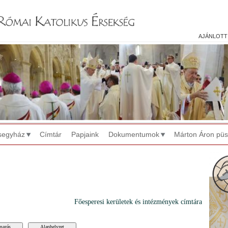
Jump to navigation
ajánlott
segyház
Címtár
Papjaink
Dokumentumok
Márton Áron pü
Főesperesi kerületek és intézmények címtára