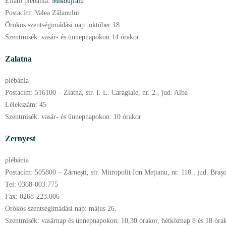
Ellátó plébánia:
Mikóújfalu
Postacím:
Valea Zălanului
Örökös szentségimádási nap:
október
18.
Szentmisék:
vasár- és ünnepnapokon 14 órakor
Zalatna
plébánia
Postacím:
516100 – Zlatna, str. I. L. Caragiale, nr. 2., jud. Alba
Lélekszám:
45
Szentmisék:
vasár- és ünnepnapokon: 10 órakor
Zernyest
plébánia
Postacím:
505800 – Zărnești, str. Mitropolit Ion Mețianu, nr. 118., jud. Braș
Tel:
0368-003.775
Fax:
0268-223.006
Örökös szentségimádási nap:
május
26.
Szentmisék:
vasárnap és ünnepnapokon: 10,30 órakor, hétköznap 8 és 18 óra