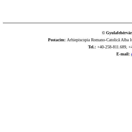
© Gyulafehérvár
Postacím:
Arhiepiscopia Romano-Catolică Alba Iu
Tel.:
+40-258-811.689, +
E-mail: