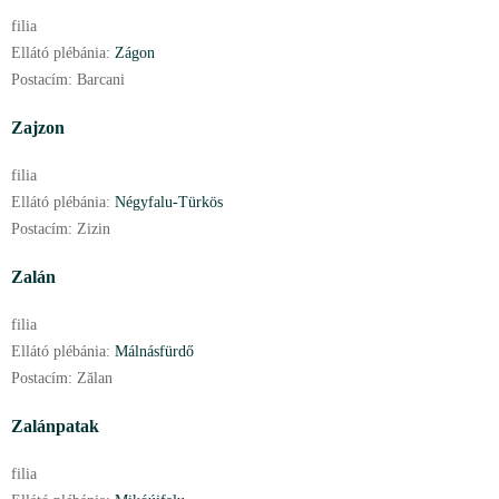
filia
Ellátó plébánia:
Zágon
Postacím:
Barcani
Zajzon
filia
Ellátó plébánia:
Négyfalu-Türkös
Postacím:
Zizin
Zalán
filia
Ellátó plébánia:
Málnásfürdő
Postacím:
Zălan
Zalánpatak
filia