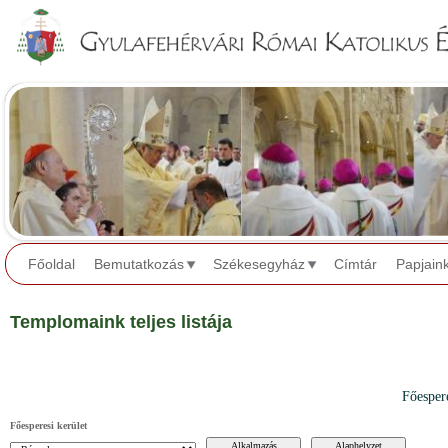
Jump to navigation
Főoldal
Bemutatkozás
Székesegyház
Címtár
Papjain
Templomaink teljes listája
Főesper
Főesperesi kerület